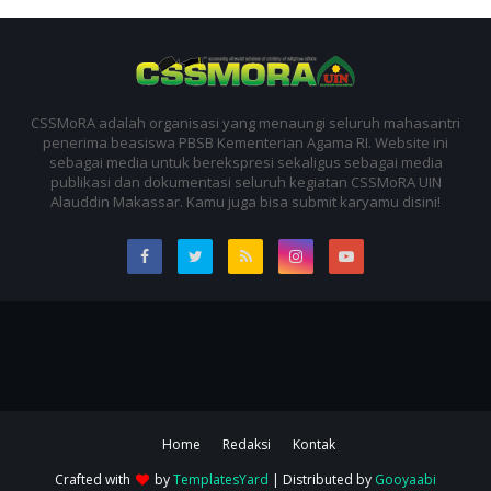
CSSMoRA adalah organisasi yang menaungi seluruh mahasantri
penerima beasiswa PBSB Kementerian Agama RI. Website ini
sebagai media untuk berekspresi sekaligus sebagai media
publikasi dan dokumentasi seluruh kegiatan CSSMoRA UIN
Alauddin Makassar. Kamu juga bisa submit karyamu disini!
Home
Redaksi
Kontak
Crafted with
by
TemplatesYard
| Distributed by
Gooyaabi