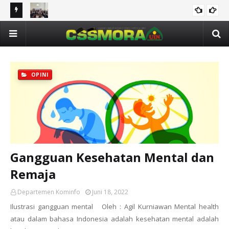
eriode
UPGRADING CSSMoRA UIN Alauddin Makassar Periode
Me
PROKER
2025/2026
An
OPINI
Gangguan Kesehatan Mental dan
Remaja
Departemen Kominfo
Juni 18, 2022
Ilustrasi gangguan mental Oleh : Agil Kurniawan Mental health
atau dalam bahasa Indonesia adalah kesehatan mental adalah