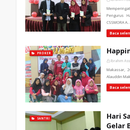
Memperingat
Pengurus H
CSSMORA A
Baca sele
Happin
PROKER
Ibrahim As
Makassar, 2
Alauddin Ma
Baca sele
Hari S
SANTRI
Gelar 