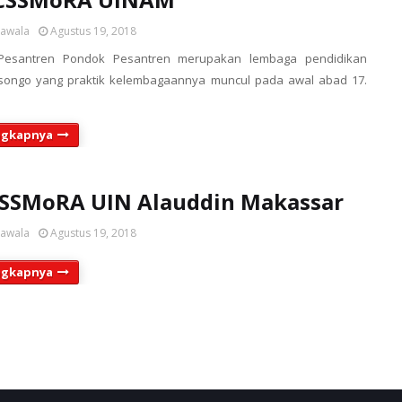
sawala
Agustus 19, 2018
Pesantren Pondok Pesantren merupakan lembaga pendidikan
isongo yang praktik kelembagaannya muncul pada awal abad 17.
ngkapnya
CSSMoRA UIN Alauddin Makassar
sawala
Agustus 19, 2018
ngkapnya