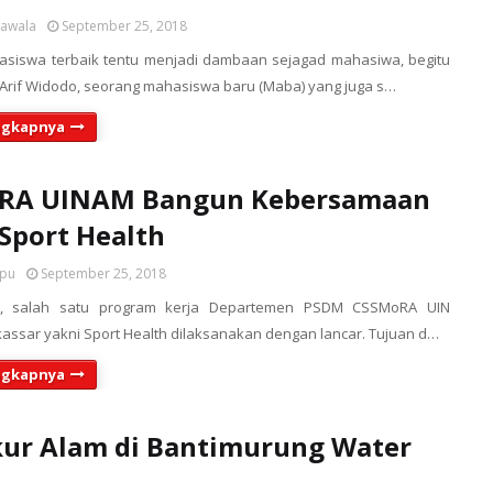
sawala
September 25, 2018
asiswa terbaik tentu menjadi dambaan sejagad mahasiwa, begitu
Arif Widodo, seorang mahasiswa baru (Maba) yang juga s…
ngkapnya
RA UINAM Bangun Kebersamaan
Sport Health
upu
September 25, 2018
9), salah satu program kerja Departemen PSDM CSSMoRA UIN
assar yakni Sport Health dilaksanakan dengan lancar. Tujuan d…
ngkapnya
ur Alam di Bantimurung Water