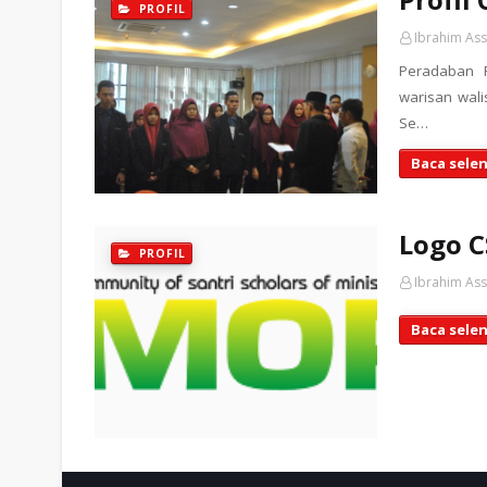
PROFIL
Ibrahim As
Peradaban 
warisan wal
Se…
Baca sele
Logo 
PROFIL
Ibrahim As
Baca sele