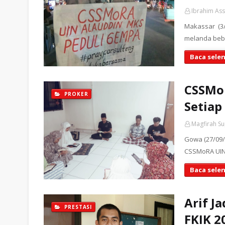
Ibrahim As
Makassar (3/
melanda bebe
Baca sele
CSSMo
PROKER
Setiap
Magfirah S
Gowa (27/09/
CSSMoRA UINA
Baca sele
Arif J
PRESTASI
FKIK 2