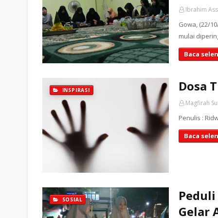
Ibrahim As
Gowa, (22/10/
mulai diperi
Baca sele
Dosa T
INSPIRASI
Magfirah S
Penulis : Ri
Baca sele
Pedul
SOSIAL
Gelar 