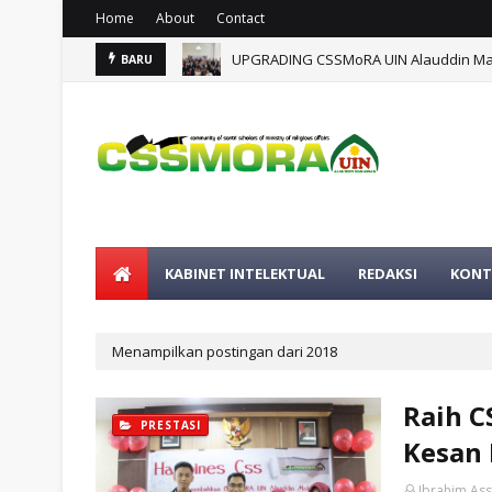
Home
About
Contact
UPGRADING CSSMoRA UIN Alauddin Mak
BARU
KABINET INTELEKTUAL
REDAKSI
KONT
Menampilkan postingan dari 2018
Raih C
PRESTASI
Kesan 
Ibrahim As