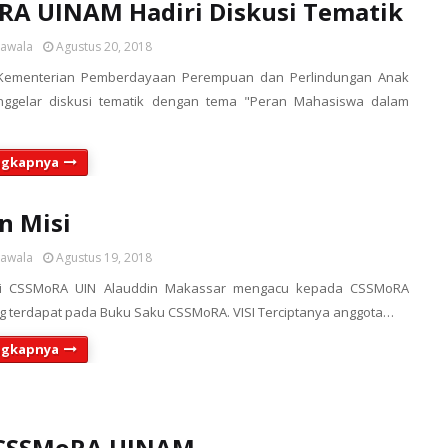
A UINAM Hadiri Diskusi Tematik
sawala
Agustus 20, 2018
Kementerian Pemberdayaan Perempuan dan Perlindungan Anak
nggelar diskusi tematik dengan tema "Peran Mahasiswa dalam
ngkapnya
an Misi
sawala
Agustus 19, 2018
isi CSSMoRA UIN Alauddin Makassar mengacu kepada CSSMoRA
g terdapat pada Buku Saku CSSMoRA. VISI Terciptanya anggota…
ngkapnya
l CSSMoRA UINAM