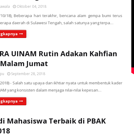
sawala
Oktober 04, 2018
10/18), Beberapa hari terakhir, bencana alam gempa bumi terus
rapa daerah di Sulawesi Tengah, salah satunya yang terpa…
ngkapnya
RA UINAM Rutin Adakan Kahfian
 Malam Jumat
upu
September 28, 2018
2018) - Salah satu upaya dan ikhtiar nyata untuk membentuk kader
M yang konsisten dalam menjaga nilai-nilai kepesan…
ngkapnya
adi Mahasiswa Terbaik di PBAK
018