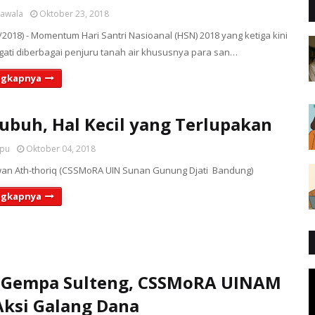
sawala
Oktober 23, 2018
2018) - Momentum Hari Santri Nasioanal (HSN) 2018 yang ketiga kini
ngati diberbagai penjuru tanah air khususnya para san…
ngkapnya
ubuh, Hal Kecil yang Terlupakan
upu
Oktober 04, 2018
dwan Ath-thoriq (CSSMoRA UIN Sunan Gunung Djati Bandung)
ngkapnya
i Gempa Sulteng, CSSMoRA UINAM
Aksi Galang Dana