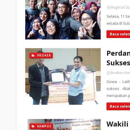
Magfirah S
Selasa, 11 S
wisata di Su
Baca sele
Perda
PROKER
Sukses
Ibrahim As
Gowa - Lat
sukses dil
merupakan 
Baca sele
Wakili
KAMPUS