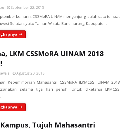
upu
September 22, 2018
eptember kemarin, CSSMoRA UINAM mengunjungi salah satu tempat
lawesi Selatan, yaitu Taman Wisata Bantimurung, Kabupate…
ngkapnya
na, LKM CSSMoRA UINAM 2018
!
sawala
Agustus 20, 2018
ihan Kepemimpinan Mahasantri CSSMoRA (LKMCSS) UINAM 2018
aksanakan selama tiga hari penuh. Untuk diketahui LKMCSS
p…
ngkapnya
 Kampus, Tujuh Mahasantri