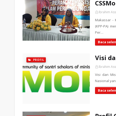
CSSMoR
Ibrahim As
Makassar - 
(KPP-PA) me
Per…
Baca sele
Visi d
PROFIL
Ibrahim As
Visi dan M
Nasional yan
Baca sele
Profi