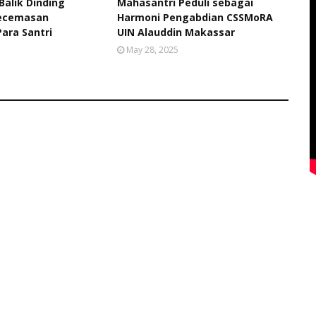
Balik Dinding
Mahasantri Peduli sebagai
Kecemasan
Harmoni Pengabdian CSSMoRA
ara Santri
UIN Alauddin Makassar
May 28, 2025