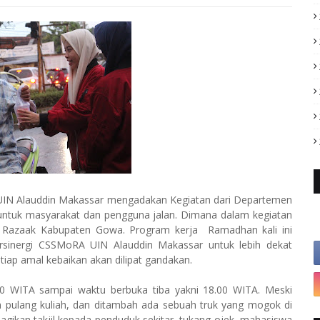
 UIN Alauddin Makassar mengadakan Kegiatan dari Departemen
s untuk masyarakat dan pengguna jalan. Dimana dalam kegiatan
l Razaak Kabupaten Gowa. Program kerja Ramadhan kali ini
rsinergi CSSMoRA UIN Alauddin Makassar untuk lebih dekat
ap amal kebaikan akan dilipat gandakan.
30 WITA sampai waktu berbuka tiba yakni 18.00 WITA. Meski
pulang kuliah, dan ditambah ada sebuah truk yang mogok di
ikan takjil kepada penduduk sekitar, tukang ojek, mahasiswa