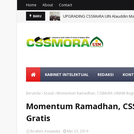
Home
About
Contact
UPGRADING CSSMoRA UIN Alauddin Mak
BARU
KABINET INTELEKTUAL
REDAKSI
KONT
Beranda
Sosial
Momentum Ramadhan, CSSMoRA UINAM Bagi-ba
Momentum Ramadhan, CSSM
Gratis
Ibrahim Assawala
Mei 23, 2019